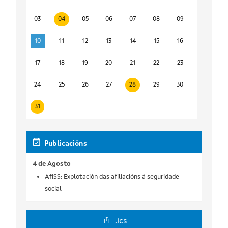
03
04
05
06
07
08
09
10
11
12
13
14
15
16
17
18
19
20
21
22
23
24
25
26
27
28
29
30
31
Publicacións
4 de Agosto
AfiSS: Explotación das afiliacións á seguridade
social
.ics