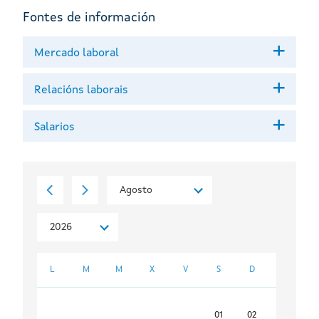
Fontes de información
Mercado laboral
Relacións laborais
Salarios
L
M
M
X
V
S
D
01
02