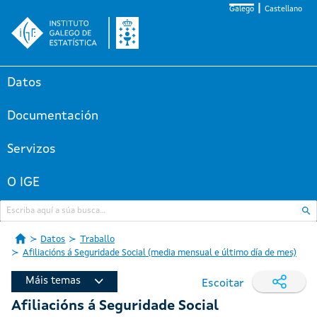
Galego
Castellano
Datos
Documentación
Servizos
O IGE
Datos
Traballo
Afiliacións á Seguridade Social (media mensual e último día de mes)
Máis temas
Escoitar
Afiliacións á Seguridade Social