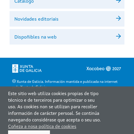
Catálogo
Novidades editoriais
Dispoñibles na web
Xunta de Galicia. Información mantida e publicada na internet
pola Xunta de Galicia
Este sitio web utiliza cookies propias de tipo
Atención á cidadanía
técnico e de terceiros para optimizar o seu
Accesibilidade
uso. As cookies non se utilizan para recoller
información de carácter persoal. Se continúa
Aviso legal
navegando considérase que acepta o seu uso.
Atendémolo/a
Coñeza a nosa política de cookies
Mapa web