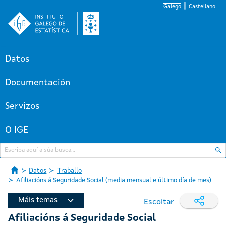
Galego
Castellano
Datos
Documentación
Servizos
O IGE
Datos
Traballo
Afiliacións á Seguridade Social (media mensual e último día de mes)
Máis temas
Escoitar
Afiliacións á Seguridade Social