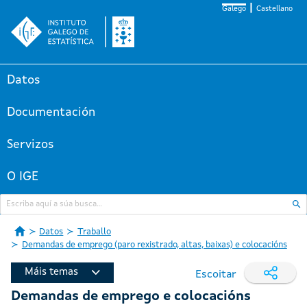
Galego
Castellano
Datos
Documentación
Servizos
O IGE
Datos
Traballo
Demandas de emprego (paro rexistrado, altas, baixas) e colocacións
Máis temas
Escoitar
Demandas de emprego e colocacións