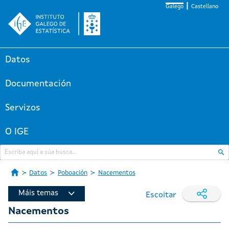
Galego
Castellano
Datos
Documentación
Servizos
O IGE
Datos
Poboación
Nacementos
Máis temas
Escoitar
Nacementos