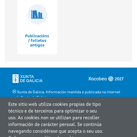
Publicacións
/ folletos
antigos
Xunta de Galicia. Información mantida e publicada na internet
pola Xunta de Galicia
Este sitio web utiliza cookies propias de tipo
Atención á cidadanía
técnico e de terceiros para optimizar o seu
Accesibilidade
uso. As cookies non se utilizan para recoller
información de carácter persoal. Se continúa
Aviso legal
navegando considérase que acepta o seu uso.
Atendémolo/a