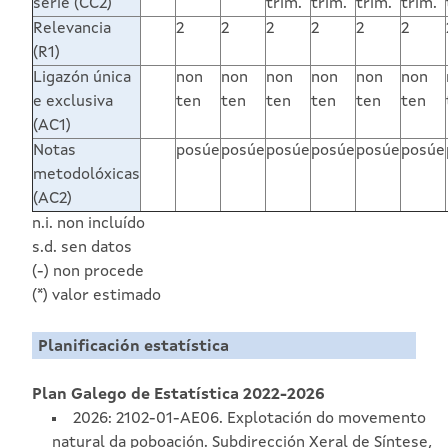
serie (CC2)
trim.
trim.
trim.
trim.
Relevancia
2
2
2
2
2
2
(R1)
Ligazón única
non
non
non
non
non
non
e exclusiva
ten
ten
ten
ten
ten
ten
(AC1)
Notas
posúe
posúe
posúe
posúe
posúe
posúe
metodolóxicas
(AC2)
n.i. non incluído
s.d. sen datos
(-) non procede
(*) valor estimado
Planificación estatística
Plan Galego de Estatística 2022-2026
2026: 2102-01-AE06. Explotación do movemento
natural da poboación. Subdirección Xeral de Síntese,