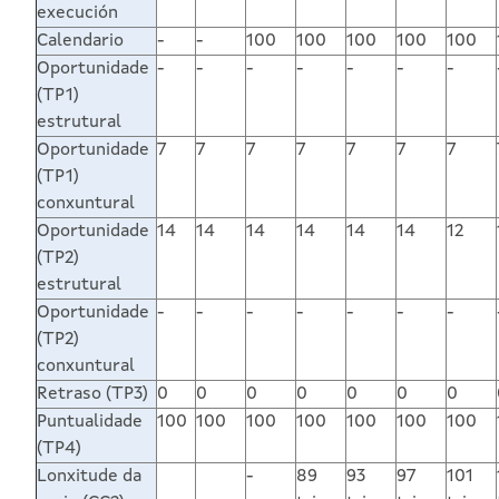
execución
Calendario
-
-
100
100
100
100
100
Oportunidade
-
-
-
-
-
-
-
(TP1)
estrutural
Oportunidade
7
7
7
7
7
7
7
(TP1)
conxuntural
Oportunidade
14
14
14
14
14
14
12
(TP2)
estrutural
Oportunidade
-
-
-
-
-
-
-
(TP2)
conxuntural
Retraso (TP3)
0
0
0
0
0
0
0
Puntualidade
100
100
100
100
100
100
100
(TP4)
Lonxitude da
-
89
93
97
101