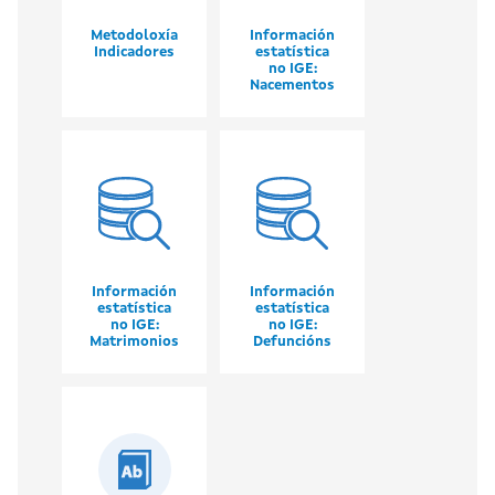
Metodoloxía
Información
Indicadores
estatística
no IGE:
Nacementos
Información
Información
estatística
estatística
no IGE:
no IGE:
Matrimonios
Defuncións