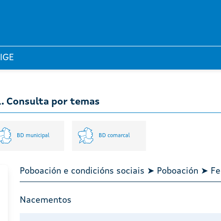
 IGE
l. Consulta por temas
BD municipal
BD comarcal
Poboación e condicións sociais ➤ Poboación ➤
Nacementos