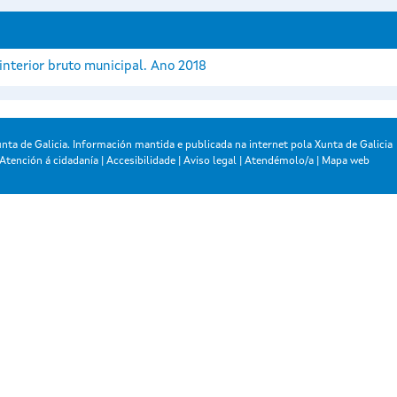
interior bruto municipal. Ano 2018
nta de Galicia. Información mantida e publicada na internet pola Xunta de Galicia
Atención á cidadanía
|
Accesibilidade
|
Aviso legal
|
Atendémolo/a
|
Mapa web