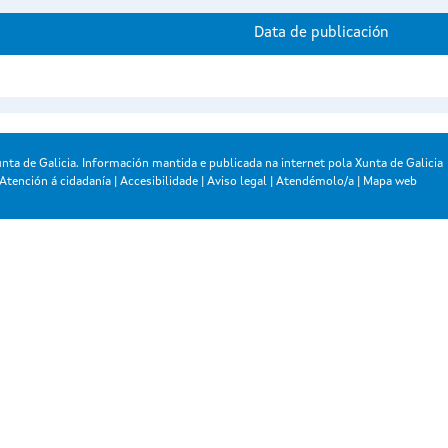
Data de publicación
nta de Galicia. Información mantida e publicada na internet pola Xunta de Galicia
Atención á cidadanía
|
Accesibilidade
|
Aviso legal
|
Atendémolo/a
|
Mapa web