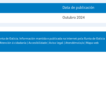
Data de publicación
Outubro 2024
nta de Galicia. Información mantida e publicada na internet pola Xunta de Galicia
Atención á cidadanía
|
Accesibilidade
|
Aviso legal
|
Atendémolo/a
|
Mapa web