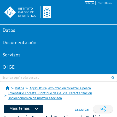
Galego
Castellano
Datos
Documentación
Servizos
O IGE
Datos
Agricultura, explotación forestal e pesca
Inventario Forestal Continuo de Galicia: caracterización
socioeconómica da mostra asociada
Máis temas
Escoitar