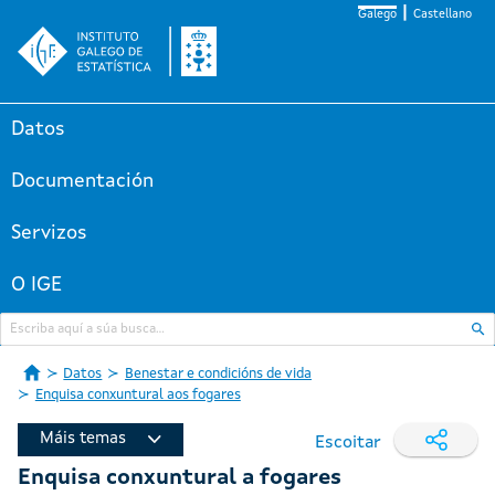
Galego
Castellano
Datos
Documentación
Servizos
O IGE
Datos
Benestar e condicións de vida
Enquisa conxuntural aos fogares
Máis temas
Escoitar
Enquisa conxuntural a fogares