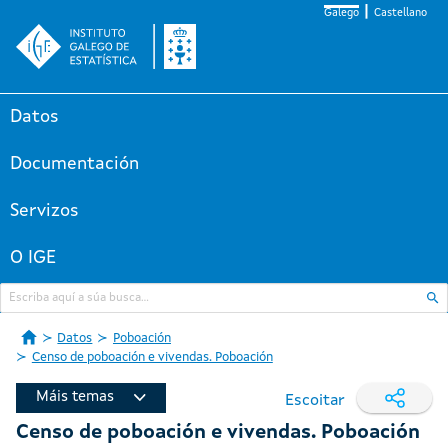
Galego
Castellano
Datos
Documentación
Servizos
O IGE
Datos
Poboación
Censo de poboación e vivendas. Poboación
Máis temas
Escoitar
Censo de poboación e vivendas. Poboación