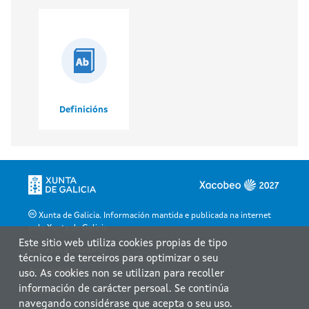
Definicións
Xunta de Galicia. Información mantida e publicada na internet
pola Xunta de Galicia
Este sitio web utiliza cookies propias de tipo
Atención á cidadanía
técnico e de terceiros para optimizar o seu
Accesibilidade
uso. As cookies non se utilizan para recoller
información de carácter persoal. Se continúa
Aviso legal
navegando considérase que acepta o seu uso.