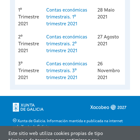
1º
Contas económicas
28 Maio
Trimestre
trimestrais. 1º
2021
2021
trimestre 2021
2º
Contas económicas
27 Agosto
Trimestre
trimestrais. 2º
2021
2021
trimestre 2021
3º
Contas económicas
26
Trimestre
trimestrais. 3º
Novembro
2021
trimestre 2021
2021
Xunta de Galicia. Información mantida e publicada na internet
pola Xunta de Galicia
Este sitio web utiliza cookies propias de tipo
Atención á cidadanía