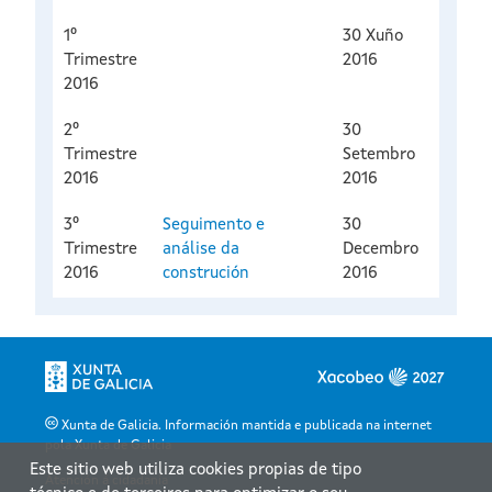
1º
30 Xuño
Trimestre
2016
2016
2º
30
Trimestre
Setembro
2016
2016
3º
Seguimento e
30
Trimestre
análise da
Decembro
2016
construción
2016
Xunta de Galicia. Información mantida e publicada na internet
pola Xunta de Galicia
Este sitio web utiliza cookies propias de tipo
Atención á cidadanía