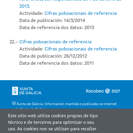
2013.
Actividade:
Cifras poboacionais de referencia
Data de publicación: 14/3/2014
Data de referencia dos datos: 2013
22.-
Cifras poboacionais de referencia
Actividade:
Cifras poboacionais de referencia
Data de publicación: 26/12/2012
Data de referencia dos datos: 2011
Xunta de Galicia. Información mantida e publicada na internet
pola Xunta de Galicia
Este sitio web utiliza cookies propias de tipo
Atención á cidadanía
técnico e de terceiros para optimizar o seu
Accesibilidade
uso. As cookies non se utilizan para recoller