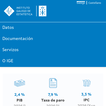
Galego
Castellano
Datos
Documentación
Servizos
O IGE
3,3 %
2,4 %
7,9 %
IPC
PIB
Taxa de paro