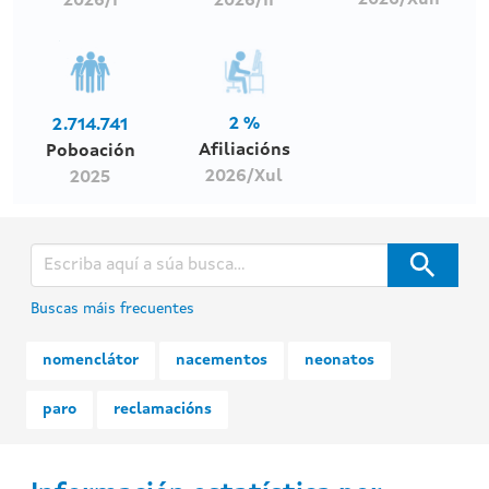
2026/Xun
2026/I
2026/II
2 %
2.714.741
Afiliacións
Poboación
2026/Xul
2025
Buscas máis frecuentes
nomenclátor
nacementos
neonatos
paro
reclamacións