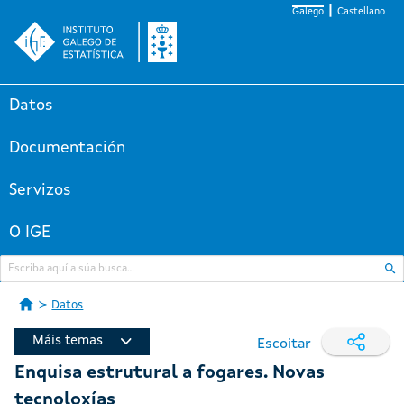
Galego
Castellano
Datos
Documentación
Servizos
O IGE
Datos
Máis temas
Escoitar
Enquisa estrutural a fogares. Novas
tecnoloxías