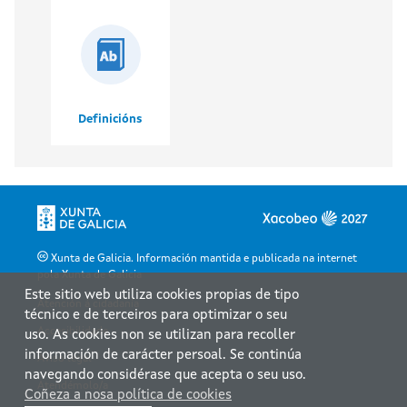
Definicións
Xunta de Galicia. Información mantida e publicada na internet
pola Xunta de Galicia
Este sitio web utiliza cookies propias de tipo
Atención á cidadanía
técnico e de terceiros para optimizar o seu
Accesibilidade
uso. As cookies non se utilizan para recoller
información de carácter persoal. Se continúa
Aviso legal
navegando considérase que acepta o seu uso.
Atendémolo/a
Coñeza a nosa política de cookies