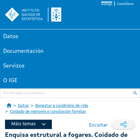
Galego
Castellano
Datos
Documentación
Servizos
O IGE
Datos
Benestar e condicións de vida
Coidado de menores e conciliación familiar
Máis temas
Escoitar
Enquisa estrutural a fogares. Coidado de