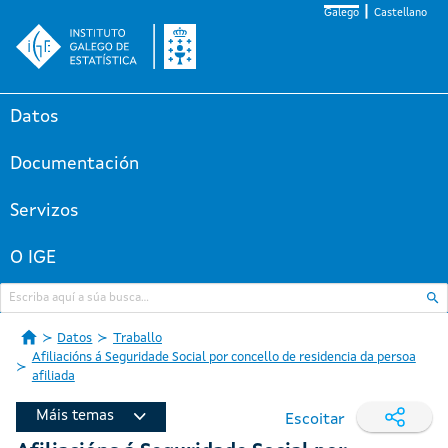
Galego
Castellano
Datos
Documentación
Servizos
O IGE
Datos
Traballo
Afiliacións á Seguridade Social por concello de residencia da persoa
afiliada
Máis temas
Escoitar