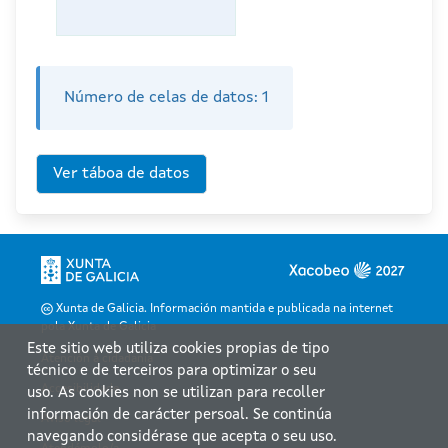
Número de celas de datos:
1
Xunta de Galicia. Información mantida e publicada na internet
pola Xunta de Galicia
Este sitio web utiliza cookies propias de tipo
Atención á cidadanía
técnico e de terceiros para optimizar o seu
Accesibilidade
uso. As cookies non se utilizan para recoller
información de carácter persoal. Se continúa
Aviso legal
navegando considérase que acepta o seu uso.