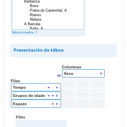
Seleccionados:
1
Presentación da táboa
Columnas
Sexo
Filas
.
.
.
Tempo
.
.
.
Grupos de idade
.
.
.
Espazo
Filtro