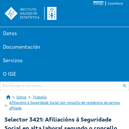
Galego
Castellano
Datos
Documentación
Servizos
O IGE
Datos
Traballo
Afiliacións á Seguridade Social por concello de residencia da persoa
afiliada
Selector 3421: Afiliacións á Seguridade
Social en alta laboral segundo o concello