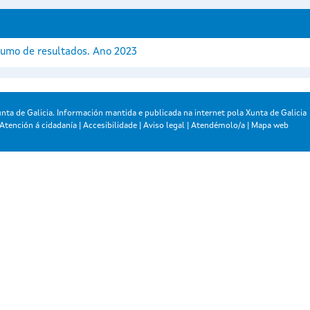
umo de resultados. Ano 2023
nta de Galicia. Información mantida e publicada na internet pola Xunta de Galicia
Atención á cidadanía
|
Accesibilidade
|
Aviso legal
|
Atendémolo/a
|
Mapa web