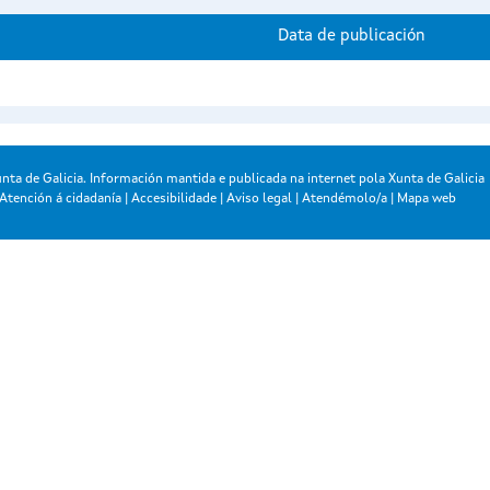
Data de publicación
nta de Galicia. Información mantida e publicada na internet pola Xunta de Galicia
Atención á cidadanía
|
Accesibilidade
|
Aviso legal
|
Atendémolo/a
|
Mapa web