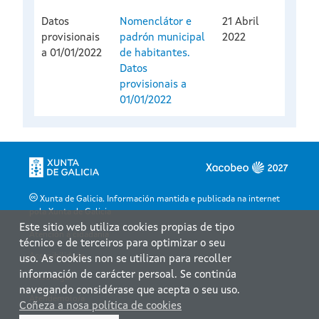
Datos
Nomenclátor e
21 Abril
provisionais
padrón municipal
2022
a 01/01/2022
de habitantes.
Datos
provisionais a
01/01/2022
Xunta de Galicia. Información mantida e publicada na internet
pola Xunta de Galicia
Este sitio web utiliza cookies propias de tipo
Atención á cidadanía
técnico e de terceiros para optimizar o seu
Accesibilidade
uso. As cookies non se utilizan para recoller
información de carácter persoal. Se continúa
Aviso legal
navegando considérase que acepta o seu uso.
Atendémolo/a
Coñeza a nosa política de cookies