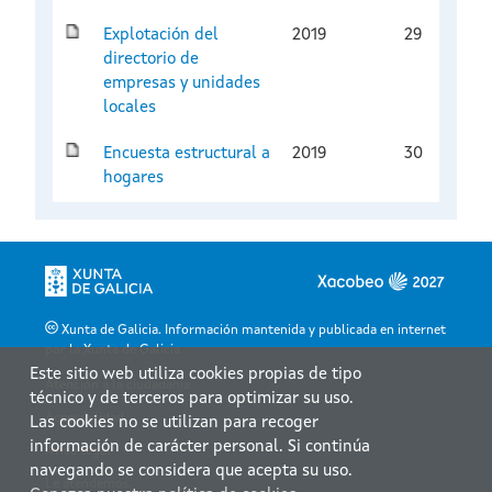
Explotación del
2019
29
directorio de
empresas y unidades
locales
Encuesta estructural a
2019
30
hogares
Xunta de Galicia. Información mantenida y publicada en internet
por la Xunta de Galicia
Este sitio web utiliza cookies propias de tipo
Atención a la ciudadanía
técnico y de terceros para optimizar su uso.
Accesibilidad
Las cookies no se utilizan para recoger
información de carácter personal. Si continúa
Aviso legal
navegando se considera que acepta su uso.
Le atendemos