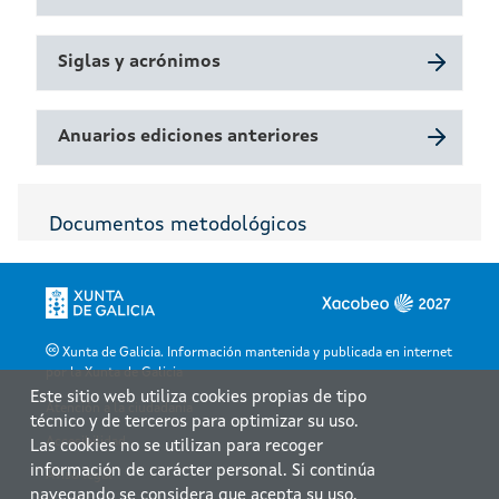
Siglas y acrónimos
Anuarios ediciones anteriores
Documentos metodológicos
Xunta de Galicia. Información mantenida y publicada en internet
por la Xunta de Galicia
Este sitio web utiliza cookies propias de tipo
Atención a la ciudadanía
técnico y de terceros para optimizar su uso.
Accesibilidad
Las cookies no se utilizan para recoger
información de carácter personal. Si continúa
Aviso legal
navegando se considera que acepta su uso.