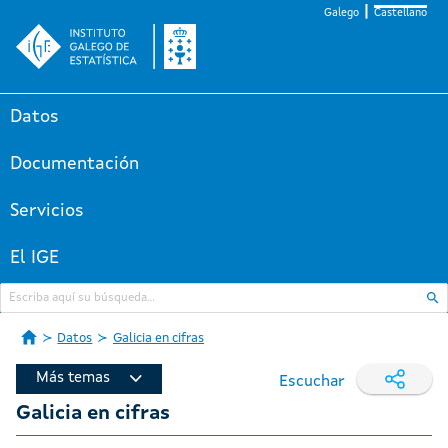
Galego
Castellano
Datos
Documentación
Servicios
El IGE
Datos
Galicia en cifras
Más temas
Escuchar
Galicia en cifras