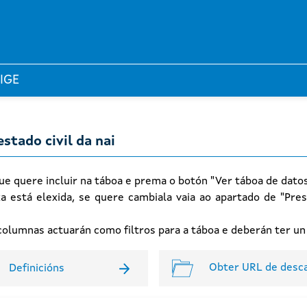
 IGE
stado civil da nai
ue quere incluir na táboa e prema o botón "Ver táboa de dato
xa está elexida, se quere cambiala vaia ao apartado de "Pres
n columnas actuarán como filtros para a táboa e deberán ter u
Obter URL de desc
Definicións