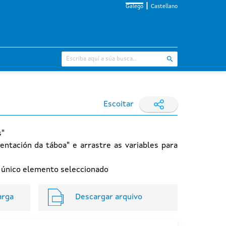
Galego
Castellano
Escoitar
s"
entación da táboa" e arrastre as variables para
n único elemento seleccionado
arga
Descargar arquivo