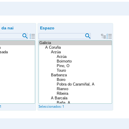
l da nai
Espazo
1
Seleccionados:
1