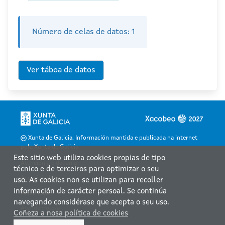
Número de celas de datos:
1
Xunta de Galicia. Información mantida e publicada na internet
pola Xunta de Galicia
Este sitio web utiliza cookies propias de tipo
Atención á cidadanía
técnico e de terceiros para optimizar o seu
Accesibilidade
uso. As cookies non se utilizan para recoller
información de carácter persoal. Se continúa
Aviso legal
navegando considérase que acepta o seu uso.
Atendémolo/a
Coñeza a nosa política de cookies
Mapa web