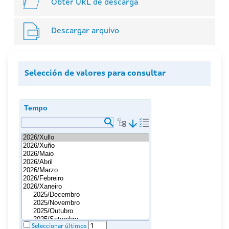
Obter URL de descarga
Descargar arquivo
Selección de valores para consultar
Tempo
arrow_downward
Seleccionar últimos