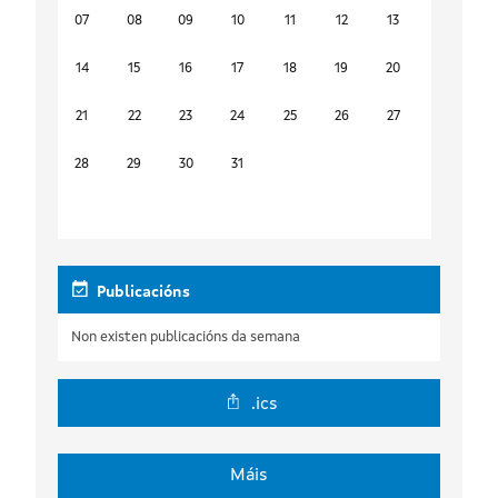
07
08
09
10
11
12
13
14
15
16
17
18
19
20
21
22
23
24
25
26
27
28
29
30
31
Publicacións
Non existen publicacións da semana
.ics
Máis