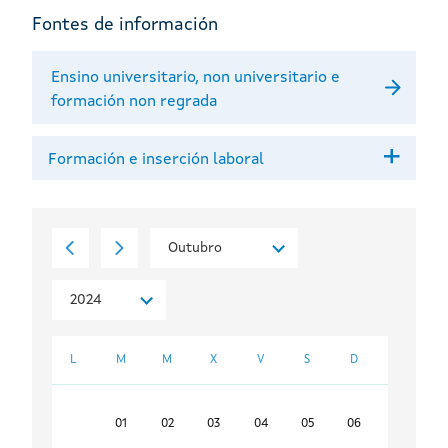
Fontes de información
Ensino universitario, non universitario e
formación non regrada
Formación e inserción laboral
L
M
M
X
V
S
D
01
02
03
04
05
06