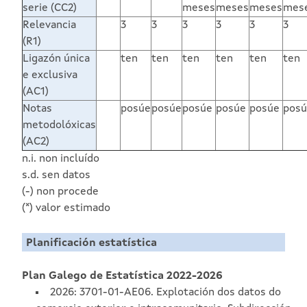
serie (CC2)
meses
meses
meses
mes
Relevancia
3
3
3
3
3
3
(R1)
Ligazón única
ten
ten
ten
ten
ten
ten
e exclusiva
(AC1)
Notas
posúe
posúe
posúe
posúe
posúe
pos
metodolóxicas
(AC2)
n.i. non incluído
s.d. sen datos
(-) non procede
(*) valor estimado
Planificación estatística
Plan Galego de Estatística 2022-2026
2026: 3701-01-AE06. Explotación dos datos do