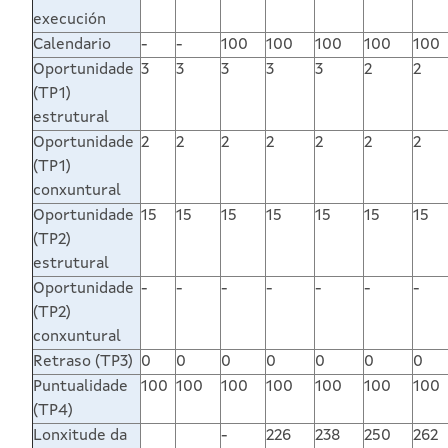
execución
Calendario
-
-
100
100
100
100
100
Oportunidade
3
3
3
3
3
2
2
(TP1)
estrutural
Oportunidade
2
2
2
2
2
2
2
(TP1)
conxuntural
Oportunidade
15
15
15
15
15
15
15
(TP2)
estrutural
Oportunidade
-
-
-
-
-
-
-
(TP2)
conxuntural
Retraso (TP3)
0
0
0
0
0
0
0
Puntualidade
100
100
100
100
100
100
100
(TP4)
Lonxitude da
-
226
238
250
262