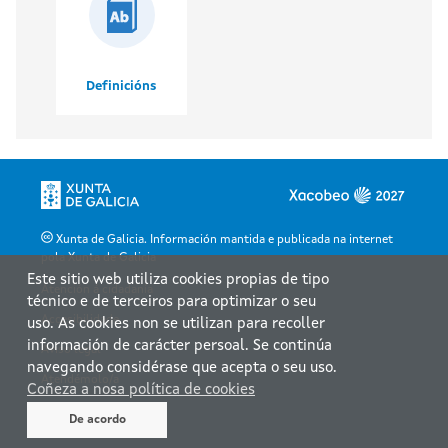
Definicións
Xunta de Galicia. Información mantida e publicada na internet
pola Xunta de Galicia
Este sitio web utiliza cookies propias de tipo
Atención á cidadanía
técnico e de terceiros para optimizar o seu
Accesibilidade
uso. As cookies non se utilizan para recoller
información de carácter persoal. Se continúa
Aviso legal
navegando considérase que acepta o seu uso.
Atendémolo/a
Coñeza a nosa política de cookies
Mapa web
De acordo