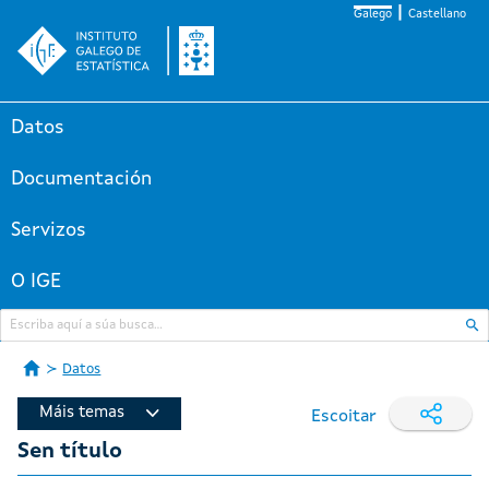
Galego
Castellano
Datos
Documentación
Servizos
O IGE
Datos
Máis temas
Escoitar
Sen título