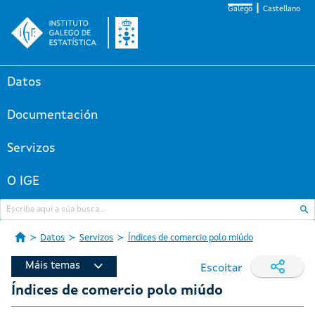
Galego
Castellano
Datos
Documentación
Servizos
O IGE
Datos
Servizos
Índices de comercio polo miúdo
Máis temas
Escoitar
Índices de comercio polo miúdo