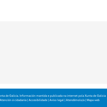
nta de Galicia. Información mantida e publicada na internet pola Xunta de Galicia
Atención á cidadanía
|
Accesibilidade
|
Aviso legal
|
Atendémolo/a
|
Mapa web