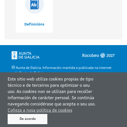
Definicións
Xunta de Galicia. Información mantida e publicada na internet
pola Xunta de Galicia
Este sitio web utiliza cookies propias de tipo
Atención á cidadanía
técnico e de terceiros para optimizar o seu
Accesibilidade
uso. As cookies non se utilizan para recoller
información de carácter persoal. Se continúa
Aviso legal
navegando considérase que acepta o seu uso.
Atendémolo/a
Coñeza a nosa política de cookies
Mapa web
De acordo