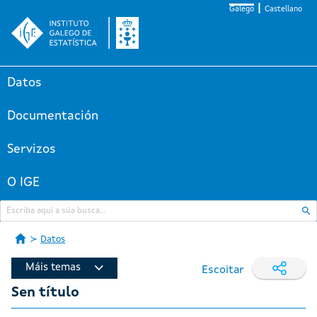
Galego
Castellano
Datos
Documentación
Servizos
O IGE
Datos
Máis temas
Escoitar
Sen título