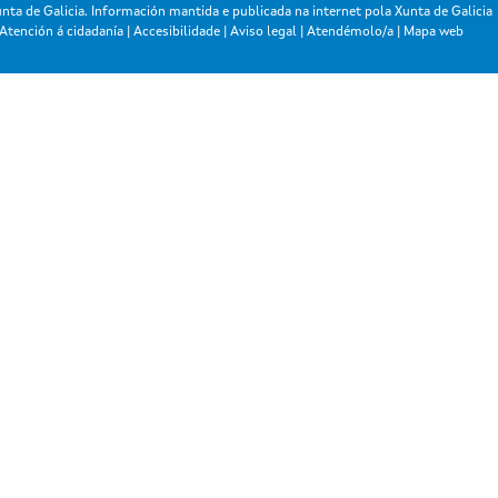
nta de Galicia. Información mantida e publicada na internet pola Xunta de Galicia
Atención á cidadanía
|
Accesibilidade
|
Aviso legal
|
Atendémolo/a
|
Mapa web