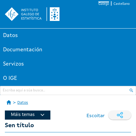
Galego
Castellano
Datos
Documentación
Servizos
O IGE
Datos
Máis temas
Escoitar
Sen título