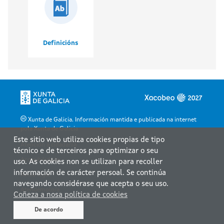
Definicións
Xunta de Galicia. Información mantida e publicada na internet
pola Xunta de Galicia
Este sitio web utiliza cookies propias de tipo
Atención á cidadanía
técnico e de terceiros para optimizar o seu
Accesibilidade
uso. As cookies non se utilizan para recoller
información de carácter persoal. Se continúa
Aviso legal
navegando considérase que acepta o seu uso.
Atendémolo/a
Coñeza a nosa política de cookies
Mapa web
De acordo