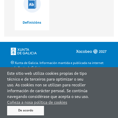
Definicións
Xunta de Galicia. Información mantida e publicada na internet
pola Xunta de Galicia
Este sitio web utiliza cookies propias de tipo
Atención á cidadanía
técnico e de terceiros para optimizar o seu
Accesibilidade
uso. As cookies non se utilizan para recoller
información de carácter persoal. Se continúa
Aviso legal
navegando considérase que acepta o seu uso.
Atendémolo/a
Coñeza a nosa política de cookies
Mapa web
De acordo