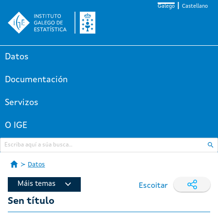
Galego
Castellano
Datos
Documentación
Servizos
O IGE
Datos
Máis temas
Escoitar
Sen título