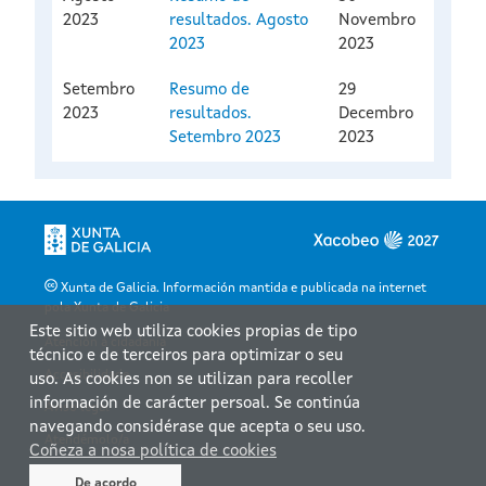
2023
resultados. Agosto
Novembro
2023
2023
Setembro
Resumo de
29
2023
resultados.
Decembro
Setembro 2023
2023
Xunta de Galicia. Información mantida e publicada na internet
pola Xunta de Galicia
Este sitio web utiliza cookies propias de tipo
Atención á cidadanía
técnico e de terceiros para optimizar o seu
Accesibilidade
uso. As cookies non se utilizan para recoller
información de carácter persoal. Se continúa
Aviso legal
navegando considérase que acepta o seu uso.
Atendémolo/a
Coñeza a nosa política de cookies
Mapa web
De acordo