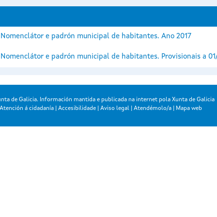
Nomenclátor e padrón municipal de habitantes. Ano 2017
Nomenclátor e padrón municipal de habitantes. Provisionais a 01
nta de Galicia. Información mantida e publicada na internet pola Xunta de Galicia
Atención á cidadanía
|
Accesibilidade
|
Aviso legal
|
Atendémolo/a
|
Mapa web