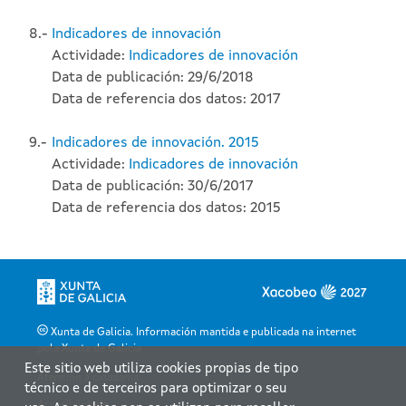
8.-
Indicadores de innovación
Actividade:
Indicadores de innovación
Data de publicación: 29/6/2018
Data de referencia dos datos: 2017
9.-
Indicadores de innovación. 2015
Actividade:
Indicadores de innovación
Data de publicación: 30/6/2017
Data de referencia dos datos: 2015
Xunta de Galicia. Información mantida e publicada na internet
pola Xunta de Galicia
Este sitio web utiliza cookies propias de tipo
Atención á cidadanía
técnico e de terceiros para optimizar o seu
Accesibilidade