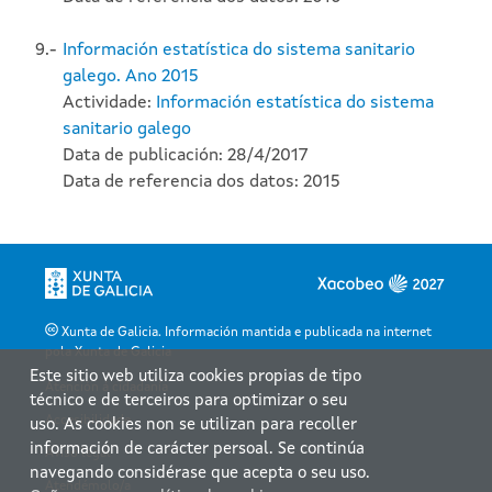
9.-
Información estatística do sistema sanitario
galego. Ano 2015
Actividade:
Información estatística do sistema
sanitario galego
Data de publicación: 28/4/2017
Data de referencia dos datos: 2015
Xunta de Galicia. Información mantida e publicada na internet
pola Xunta de Galicia
Este sitio web utiliza cookies propias de tipo
Atención á cidadanía
técnico e de terceiros para optimizar o seu
Accesibilidade
uso. As cookies non se utilizan para recoller
información de carácter persoal. Se continúa
Aviso legal
navegando considérase que acepta o seu uso.
Atendémolo/a