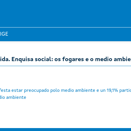
 IGE
vida. Enquisa social: os fogares e o medio ambi
festa estar preocupado polo medio ambiente e un 19,1% partic
edio ambiente