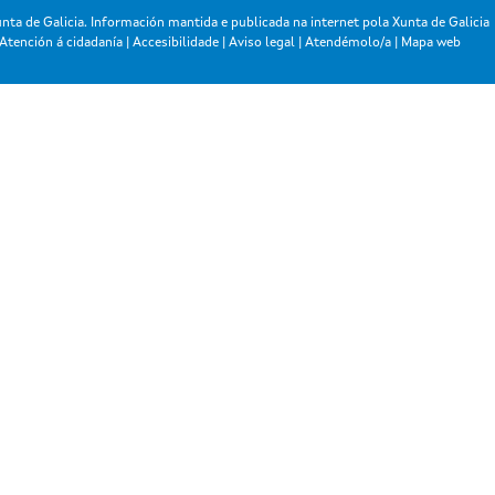
nta de Galicia. Información mantida e publicada na internet pola Xunta de Galicia
Atención á cidadanía
|
Accesibilidade
|
Aviso legal
|
Atendémolo/a
|
Mapa web