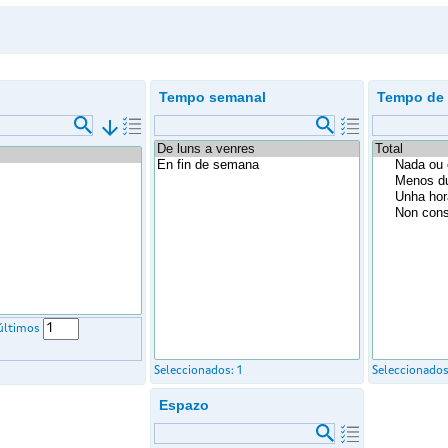
Tempo semanal
Tempo de
arrow_downward
 últimos
Seleccionados:
1
Seleccionado
Espazo