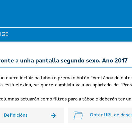
 IGE
fronte a unha pantalla segundo sexo. Ano 2017
ue quere incluir na táboa e prema o botón "Ver táboa de dato
xa está elexida, se quere cambiala vaia ao apartado de "Pres
n columnas actuarán como filtros para a táboa e deberán ter u
Obter URL de desc
Definicións