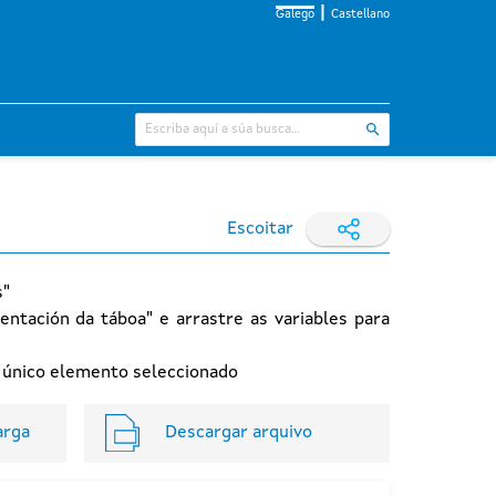
Galego
Castellano
Escoitar
s"
entación da táboa" e arrastre as variables para
n único elemento seleccionado
arga
Descargar arquivo