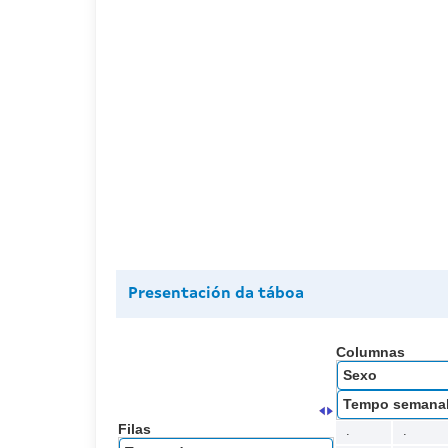
Presentación da táboa
Columnas
Sexo
Tempo semana
Filas
.
.