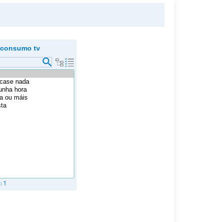
 consumo tv
s:
1