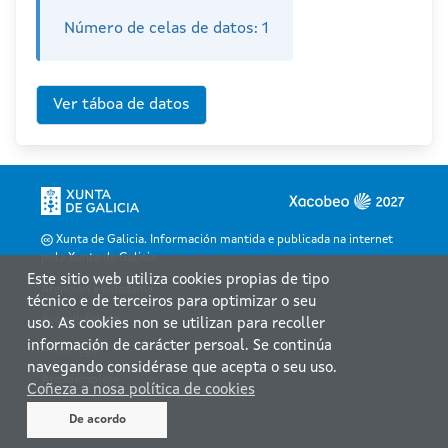
Número de celas de datos:
1
Xunta de Galicia. Información mantida e publicada na internet
pola Xunta de Galicia
Este sitio web utiliza cookies propias de tipo
Atención á cidadanía
técnico e de terceiros para optimizar o seu
Accesibilidade
uso. As cookies non se utilizan para recoller
información de carácter persoal. Se continúa
Aviso legal
navegando considérase que acepta o seu uso.
Atendémolo/a
Coñeza a nosa política de cookies
Mapa web
De acordo