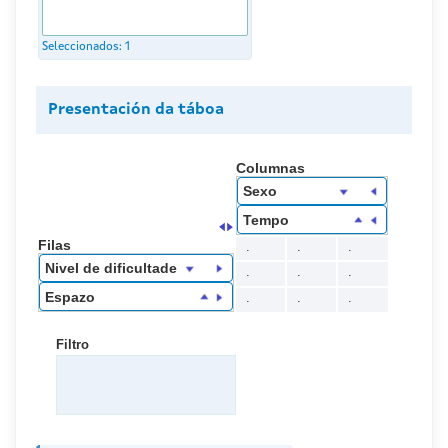
Seleccionados:
1
Presentación da táboa
Columnas
Sexo
Tempo
Filas
.
.
.
Nivel de dificultade
.
.
.
Espazo
.
.
.
Filtro