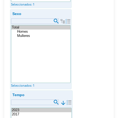
Seleccionados:
1
Sexo
Seleccionados:
1
Tempo
arrow_downward