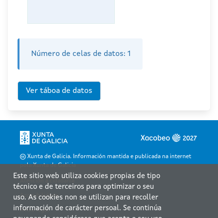
Número de celas de datos:
1
Xunta de Galicia. Información mantida e publicada na internet
pola Xunta de Galicia
Este sitio web utiliza cookies propias de tipo
Atención á cidadanía
técnico e de terceiros para optimizar o seu
Accesibilidade
uso. As cookies non se utilizan para recoller
información de carácter persoal. Se continúa
Aviso legal