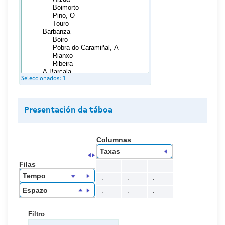
Seleccionados:
1
Presentación da táboa
Columnas
Taxas
Filas
.
.
.
Tempo
.
.
.
Espazo
.
.
.
Filtro