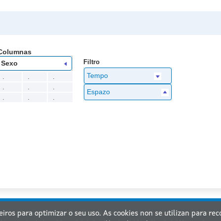
Columnas
Filtro
Sexo
Tempo
.
.
.
.
.
.
Espazo
.
.
.
ceiros para optimizar o seu uso. As cookies non se utilizan para re
nta de Galicia. Información mantida e publicada na internet pola Xunta de Galicia