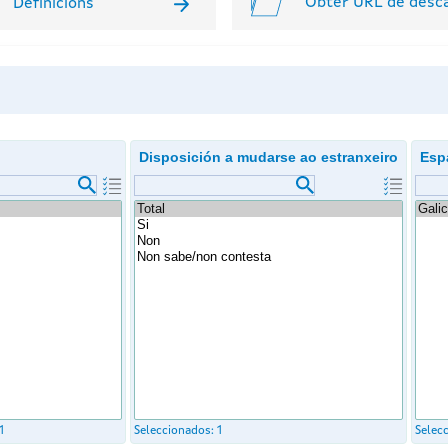
Obter URL de desc
Definicións
Disposición a mudarse ao estranxeiro
Esp
1
Seleccionados:
1
Selec