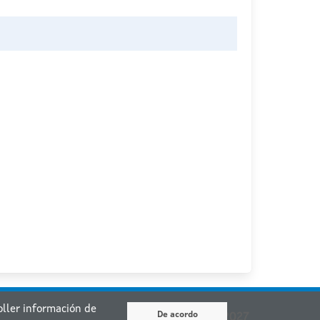
coller información de
De acordo