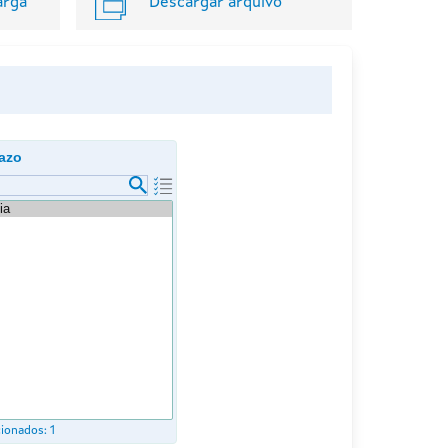
arga
Descargar arquivo
azo
cionados:
1