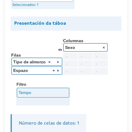
Seleccionados:
1
Presentación da táboa
Columnas
Sexo
Filas
.
.
.
Tipo de almorzo
.
.
.
Espazo
.
.
.
Filtro
Tempo
Número de celas de datos:
1