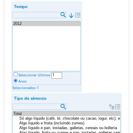
Tempo
arrow_downward
Seleccionar últimos
Anos
Seleccionados:
1
Tipo de almorzo