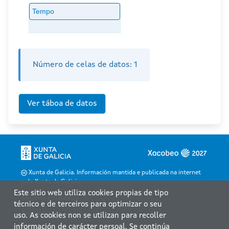
Tempo
Número de celas de datos:
1
Xunta de Galicia. Información mantida e publicada na internet
pola Xunta de Galicia
Este sitio web utiliza cookies propias de tipo
Atención á cidadanía
técnico e de terceiros para optimizar o seu
Accesibilidade
uso. As cookies non se utilizan para recoller
información de carácter persoal. Se continúa
Aviso legal