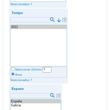
Seleccionados:
1
Tempo
arrow_downward
Seleccionar últimos
Anos
Seleccionados:
1
Espazo